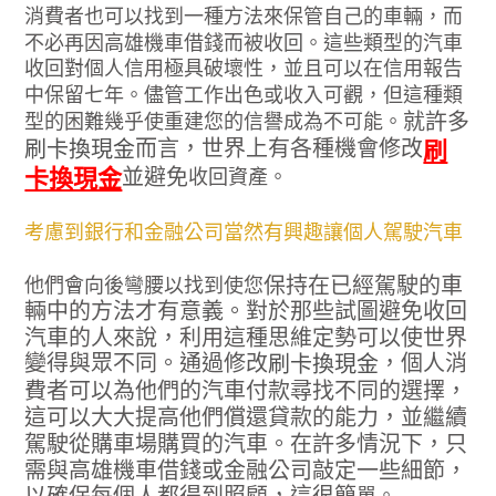
消費者也可以找到一種方法來保管自己的車輛，而
不必再因高雄機車借錢而被收回。這些類型的汽車
收回對個人信用極具破壞性，並且可以在信用報告
中保留七年。儘管工作出色或收入可觀，但這種類
就許多
型的困難幾乎使重建您的信譽成為不可能。
而言，世界上有各種機會修改
刷
刷卡換現金
並避免
卡換現金
收回資產。
考慮到銀行和金融公司當然有興趣讓個人駕駛汽車
保持在已經駕駛的車
他們會向後彎腰以找到使您
輛中的方法才有意義。對於那些試圖避免收回
汽車的人來說，利用這種思維定勢可以使世界
變得與眾不同。通過修改
，個人消
刷卡換現金
費者可以為他們的汽車付款尋找不同的選擇，
這可以大大提高他們償還貸款的能力，並繼續
駕駛從購車場購買的汽車。在許多情況下，只
需與高雄機車借錢或金融公司敲定一些細節，